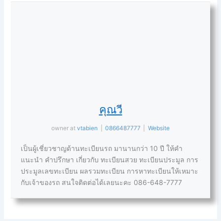
คุณวี
owner
at
vtabien
|
0866487777
|
Website
เป็นผู้เชี่ยวชาญด้านทะเบียนรถ มานานกว่า 10 ปี ให้คำ
แนะนำ คำปรึกษา เกี่ยวกับ ทะเบียนสวย ทะเบียนประมูล การ
ประมูลเลขทะเบียน ผลรวมทะเบียน การหาทะเบียนให้เหมาะ
กับเจ้าของรถ สนใจติดต่อได้เลยนะคะ 086-648-7777