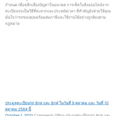
กำหนด เพื่อหลีกเลี่ยงปัญหาในอนาคต การเช็คใบสั่งออนไลน์จาก
ทะเบียนรถเป็นวิธีที่สะดวกและประหยัดเวลา ที่สำคัญยังช่วยให้คุณ
มั่นใจว่ารถของคุณพร้อมต่อภาษีและใช้งานได้อย่างถูกต้องตาม
กฎหมาย
ประมูลทะเบียนรถ 8กส และ 8กฬ ในวันที่ 9 ตุลาคม และ วันที่ 10
ตุลาคม 2564 นี้
October 1, 2021
Comments Offon ประมูลทะเบียนรถ 8กส และ