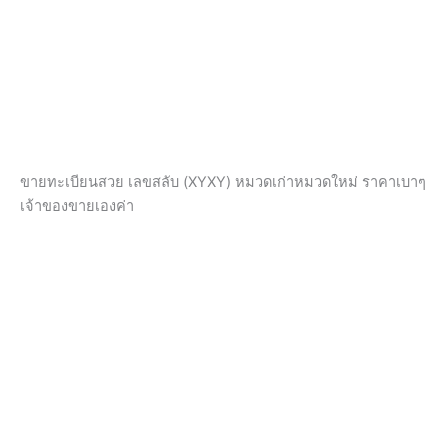
ขายทะเบียนสวย เลขสลับ (XYXY) หมวดเก่าหมวดใหม่ ราคาเบาๆ
เจ้าของขายเองค่า