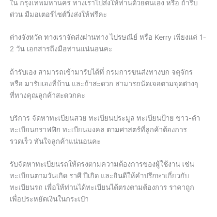
ใน กรุงเทพมหานคร ทางเราไปส่งให้ท่านด้วยตนเอง หรือ ถ้ารีบ
ด่วน มีมอเตอร์ไซต์วิ่งส่งให้ฟรีคะ
ต่างจังหวัด ทางเราจัดส่งผ่านทาง ไปรษณีย์ หรือ Kerry เพียงแค่ 1-
2 วัน เอกสารถึงมือท่านแน่นอนคะ
ถ้ารับเอง สามารถเข้ามารับได้ที่ กรมการขนส่งทางบก จตุจักร
หรือ มารับเองที่บ้าน และถ้าสะดวก สามารถนัดเจอตามจุดต่างๆ
ที่ทางคุณลูกค้าสะดวกคะ
บริการ จัดหาทะเบียนสวย ทะเบียนประมูล ทะเบียนป้าย ขาว-ดำ
ทะเบียนกราฟฟิก ทะเบียนมงคล ตามศาสตร์ที่ลูกค้าต้องการ
รวดเร็ว ทันใจลูกค้าแน่นอนคะ
รับจัดหาทะเบียนรถให้ตรงตามความต้องการของผู้ใช้งาน เช่น
ทะเบียนตามวันเกิด ราศี ปีเกิด และยินดีให้คำปรึกษาเกี่ยวกับ
ทะเบียนรถ เพื่อให้ท่านได้ทะเบียนได้ตรงตามต้องการ ราคาถูก
เพื่อประหยัดเงินในกระเป๋า