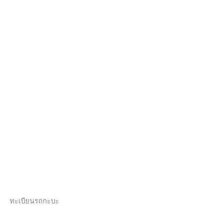
ทะเบียนรถกะบะ