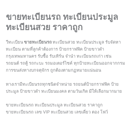
ขายทะเบียนรถ ทะเบียนประมูล
ทะเบียนสวย ราคาถูก
วีทะเบียน
ขายทะเบียนรถ
ทะเบียนสวย ทะเบียนประมูล รับจัดหา
ทะเบียน ตามที่ลูกค้าต้องการ ป้ายกราฟฟิค ป้ายขาวดำ
กรุงเทพมหานคร รับซื้อ รับเทิร์น จำนำ ทะเบียนรถเก่า เช่น
รถยนต์ รถตู้ รถกะบะ รถมอเตอร์ไซค์ ทุกป้ายทะเบียนออกจากกรม
การขนส่งทางบกจตุจักร ถูกต้องตามกฏหมายแน่นอน
ทางเรามีทะเบียนรถทุกชนิดจำหน่าย รถยนต์ป้ายกราฟฟิค ป้าย
ประมูล ป้ายขาวดำ ทะเบียนมงคล ตามวันเกิด มีให้เลือกมากมาย
ขายทะเบียนรถ ทะเบียนประมูล ทะเบียนสวย ราคาถูก
ขายทะเบียนรถ เลข VIP ทะเบียนสวย เลขเดี่ยว ตอง โฟว์