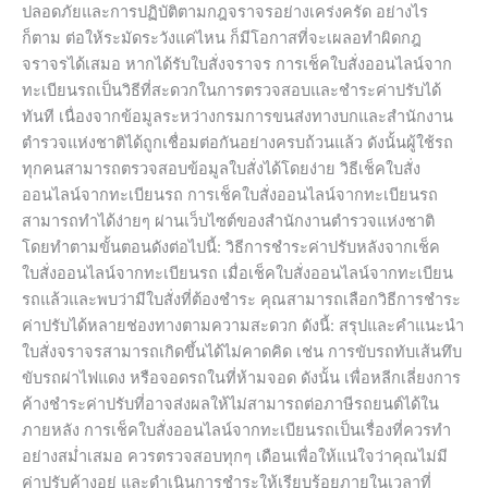
ปลอดภัยและการปฏิบัติตามกฎจราจรอย่างเคร่งครัด อย่างไร
ก็ตาม ต่อให้ระมัดระวังแค่ไหน ก็มีโอกาสที่จะเผลอทำผิดกฎ
จราจรได้เสมอ หากได้รับใบสั่งจราจร การเช็คใบสั่งออนไลน์จาก
ทะเบียนรถเป็นวิธีที่สะดวกในการตรวจสอบและชำระค่าปรับได้
ทันที เนื่องจากข้อมูลระหว่างกรมการขนส่งทางบกและสำนักงาน
ตำรวจแห่งชาติได้ถูกเชื่อมต่อกันอย่างครบถ้วนแล้ว ดังนั้นผู้ใช้รถ
ทุกคนสามารถตรวจสอบข้อมูลใบสั่งได้โดยง่าย วิธีเช็คใบสั่ง
ออนไลน์จากทะเบียนรถ การเช็คใบสั่งออนไลน์จากทะเบียนรถ
สามารถทำได้ง่ายๆ ผ่านเว็บไซต์ของสำนักงานตำรวจแห่งชาติ
โดยทำตามขั้นตอนดังต่อไปนี้: วิธีการชำระค่าปรับหลังจากเช็ค
ใบสั่งออนไลน์จากทะเบียนรถ เมื่อเช็คใบสั่งออนไลน์จากทะเบียน
รถแล้วและพบว่ามีใบสั่งที่ต้องชำระ คุณสามารถเลือกวิธีการชำระ
ค่าปรับได้หลายช่องทางตามความสะดวก ดังนี้: สรุปและคำแนะนำ
ใบสั่งจราจรสามารถเกิดขึ้นได้ไม่คาดคิด เช่น การขับรถทับเส้นทึบ
ขับรถผ่าไฟแดง หรือจอดรถในที่ห้ามจอด ดังนั้น เพื่อหลีกเลี่ยงการ
ค้างชำระค่าปรับที่อาจส่งผลให้ไม่สามารถต่อภาษีรถยนต์ได้ใน
ภายหลัง การเช็คใบสั่งออนไลน์จากทะเบียนรถเป็นเรื่องที่ควรทำ
อย่างสม่ำเสมอ ควรตรวจสอบทุกๆ เดือนเพื่อให้แน่ใจว่าคุณไม่มี
ค่าปรับค้างอยู่ และดำเนินการชำระให้เรียบร้อยภายในเวลาที่