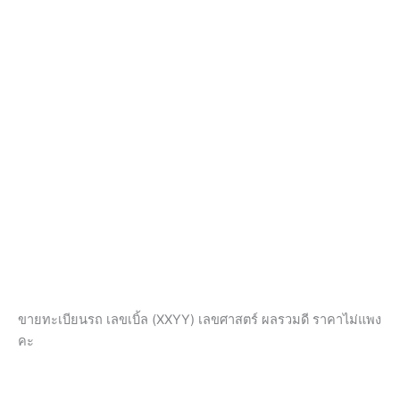
ขายทะเบียนรถ เลขเบิ้ล (XXYY) เลขศาสตร์ ผลรวมดี ราคาไม่แพง
คะ