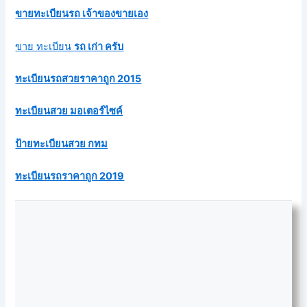
ขายทะเบียนรถ เจ้าของขายเอง
ขาย ทะเบียน
รถ เก่า ครับ
ทะเบียนรถสวยราคาถูก 2015
ทะเบียนสวย มอเตอร์ไซค์
ป้ายทะเบียนสวย กทม
ทะเบียนรถราคาถูก 2019