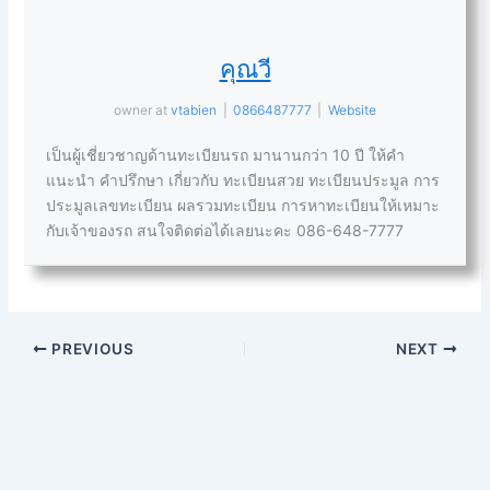
คุณวี
owner
at
vtabien
|
0866487777
|
Website
เป็นผู้เชี่ยวชาญด้านทะเบียนรถ มานานกว่า 10 ปี ให้คำ
แนะนำ คำปรึกษา เกี่ยวกับ ทะเบียนสวย ทะเบียนประมูล การ
ประมูลเลขทะเบียน ผลรวมทะเบียน การหาทะเบียนให้เหมาะ
กับเจ้าของรถ สนใจติดต่อได้เลยนะคะ 086-648-7777
PREVIOUS
NEXT