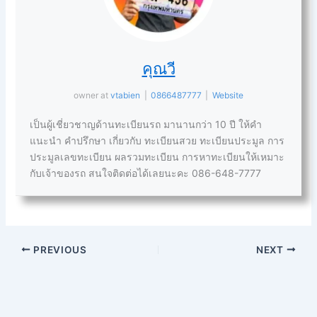
คุณวี
owner
at
vtabien
|
0866487777
|
Website
เป็นผู้เชี่ยวชาญด้านทะเบียนรถ มานานกว่า 10 ปี ให้คำ
แนะนำ คำปรึกษา เกี่ยวกับ ทะเบียนสวย ทะเบียนประมูล การ
ประมูลเลขทะเบียน ผลรวมทะเบียน การหาทะเบียนให้เหมาะ
กับเจ้าของรถ สนใจติดต่อได้เลยนะคะ 086-648-7777
PREVIOUS
NEXT