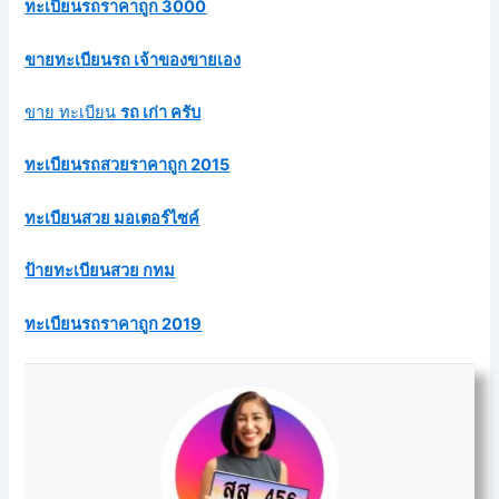
ทะเบียนรถราคาถูก 3000
ขายทะเบียนรถ เจ้าของขายเอง
ขาย ทะเบียน
รถ เก่า ครับ
ทะเบียนรถสวยราคาถูก 2015
ทะเบียนสวย มอเตอร์ไซค์
ป้ายทะเบียนสวย กทม
ทะเบียนรถราคาถูก 2019