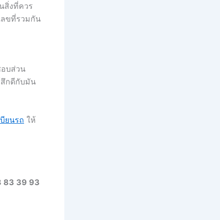
สิ่งที่ควร
ลขที่รวมกัน
ชอบส่วน
สึกดีกับมัน
เบียนรถ
ให้
38 83 39 93