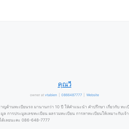
คุณวี
owner
at
vtabien
|
0866487777
|
Website
่ยวชาญด้านทะเบียนรถ มานานกว่า 10 ปี ให้คำแนะนำ คำปรึกษา เกี่ยวกับ ทะเ
มูล การประมูลเลขทะเบียน ผลรวมทะเบียน การหาทะเบียนให้เหมาะกับเจ้
อได้เลยนะคะ 086-648-7777