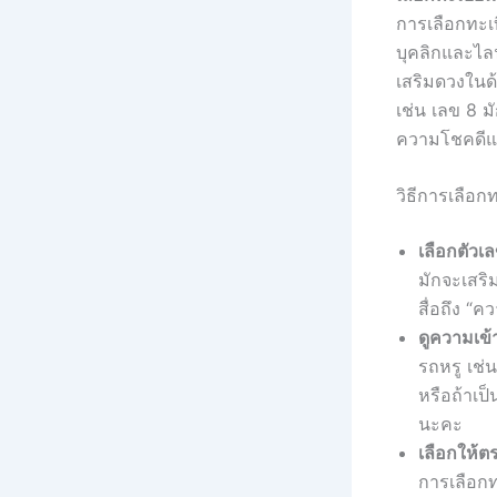
การเลือกทะเ
บุคลิกและไลฟ
เสริมดวงในด้
เช่น เลข 8 ม
ความโชคดีแ
วิธีการเลือกท
เลือกตัวเ
มักจะเสริ
สื่อถึง “ค
ดูความเข้า
รถหรู เช่
หรือถ้าเป็
นะคะ
เลือกให้ต
การเลือกทะ