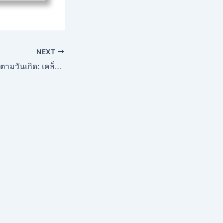
NEXT
เลือกเลขทะเบียนรถตามวันเกิด: เคล็ดลับเสริมดวงชะตาเพื่อความเป็นมงคล