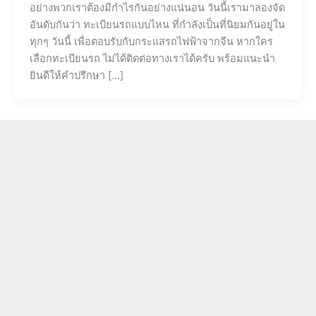
อย่างพวกเราต้องมีกำไรกันอย่างแน่นอน วันนี้เรามาลองจัด
อันดับกันว่า ทะเบียนรถแบบไหน ที่กำลังเป็นที่นิยมกันอยู่ใน
ทุกๆ วันนี้ เพื่อตอบรับกับกระแสรถไฟฟ้าจากจีน หากใคร
เลือกทะเบียนรถ ไม่ได้ติดต่อทางเราได้ครับ พร้อมแนะนำ
ยินดีให้คำปรึกษา […]