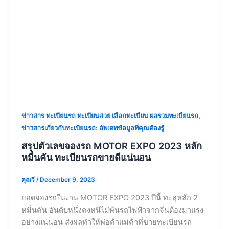
,
ข่าวสาร ทะเบียนรถ ทะเบียนสวย เลือกทะเบียน ผลรวมทะเบียนรถ
ข่าวสารเกี่ยวกับทะเบียนรถ: อัพเดทข้อมูลที่คุณต้องรู้
สรุปตัวเลขจองรถ MOTOR EXPO 2023 หลัก
หมื่นคัน ทะเบียนรถขายดีแน่นอน
คุณวี
/
December 9, 2023
ยอดจองรถในงาน MOTOR EXPO 2023 ปีนี้ ทะลุหลัก 2
หมื่นคัน อันดับหนึ่งคงหนีไม่พ้นรถไฟฟ้าจากจีนต้องมาแรง
อย่างแน่นอน ส่งผลทำให้พ่อค้าแม่ค้าที่ขายทะเบียนรถ