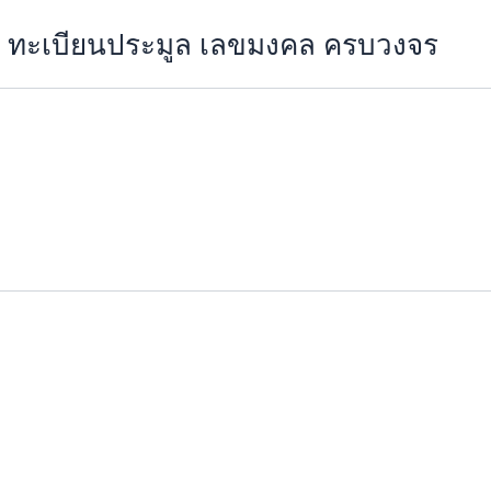
วย ทะเบียนประมูล เลขมงคล ครบวงจร