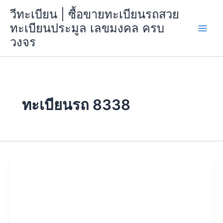
Skip
วีทะเบียน | ซื้อขายทะเบียนรถสวย
to
ทะเบียนประมูล เลขมงคล ครบ
content
วงจร
ทะเบียนรถ 8338