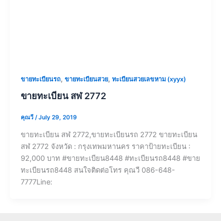
,
,
ขายทะเบียนรถ
ขายทะเบียนสวย
ทะเบียนสวยเลขหาม (xyyx)
ขายทะเบียน สฬ 2772
คุณวี
/
July 29, 2019
ขายทะเบียน สฬ 2772,ขายทะเบียนรถ 2772 ขายทะเบียน
สฬ 2772 จังหวัด : กรุงเทพมหานคร ราคาป้ายทะเบียน :
92,000 บาท #ขายทะเบียน8448 #ทะเบียนรถ8448 #ขาย
ทะเบียนรถ8448 สนใจติดต่อโทร คุณวี 086-648-
7777Line: