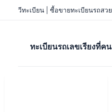
Skip
วีทะเบียน | ซื้อขายทะเบียนรถส
to
content
ทะเบียนรถเลขเรียงที่ค