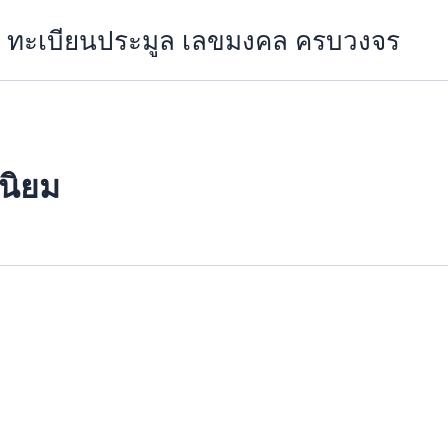
วย ทะเบียนประมูล เลขมงคล ครบวงจร
นนิยม