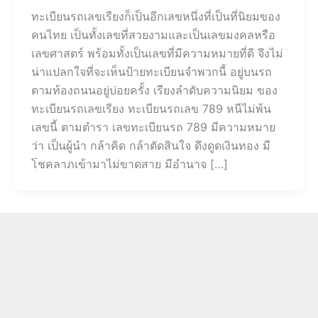
ทะเบียนรถเลขเรียงก็เป็นอีกเลขหนึ่งที่เป็นที่นิยมของ
คนไทย เป็นทั้งเลขที่สวยงามและเป็นเลขมงคลหรือ
เลขศาสตร์ พร้อมทั้งเป็นเลขที่มีความหมายที่ดี จึงไม่
น่าแปลกใจที่จะเห็นป้ายทะเบียนจำพวกนี้ อยู่บนรถ
ตามท้องถนนอยู่บ่อยครั้ง เรียงลำดับความนิยม ของ
ทะเบียนรถเลขเรียง ทะเบียนรถเลข 789 หนีไม่พ้น
เลขนี้ ตามตำรา เลขทะเบียนรถ 789 มีความหมาย
ว่า เป็นผู้นำ กล้าคิด กล้าตัดสินใจ ดึงดูดเงินทอง มี
โชคลาภเข้ามาไม่ขาดสาย มีอำนาจ […]