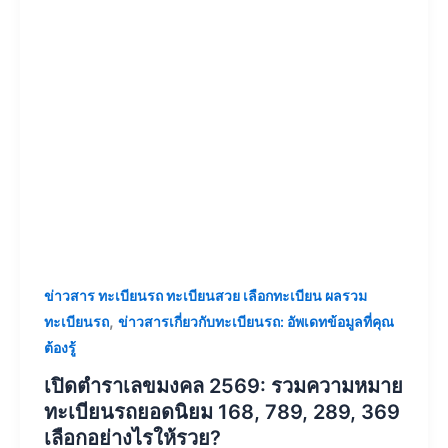
ข่าวสาร ทะเบียนรถ ทะเบียนสวย เลือกทะเบียน ผลรวม
,
ทะเบียนรถ
ข่าวสารเกี่ยวกับทะเบียนรถ: อัพเดทข้อมูลที่คุณ
ต้องรู้
เปิดตำราเลขมงคล 2569: รวมความหมาย
ทะเบียนรถยอดนิยม 168, 789, 289, 369
เลือกอย่างไรให้รวย?