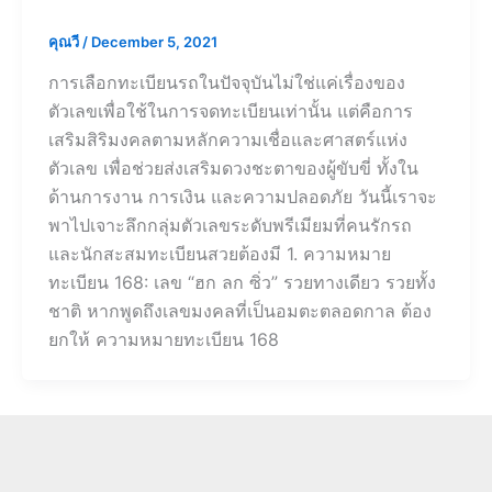
คุณวี
/
December 5, 2021
การเลือกทะเบียนรถในปัจจุบันไม่ใช่แค่เรื่องของ
ตัวเลขเพื่อใช้ในการจดทะเบียนเท่านั้น แต่คือการ
เสริมสิริมงคลตามหลักความเชื่อและศาสตร์แห่ง
ตัวเลข เพื่อช่วยส่งเสริมดวงชะตาของผู้ขับขี่ ทั้งใน
ด้านการงาน การเงิน และความปลอดภัย วันนี้เราจะ
พาไปเจาะลึกกลุ่มตัวเลขระดับพรีเมียมที่คนรักรถ
และนักสะสมทะเบียนสวยต้องมี 1. ความหมาย
ทะเบียน 168: เลข “ฮก ลก ซิ่ว” รวยทางเดียว รวยทั้ง
ชาติ หากพูดถึงเลขมงคลที่เป็นอมตะตลอดกาล ต้อง
ยกให้ ความหมายทะเบียน 168