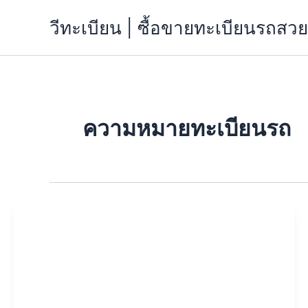
Skip
วีทะเบียน | ซื้อขายทะเบียนรถส
to
content
ความหมายทะเบียนรถ