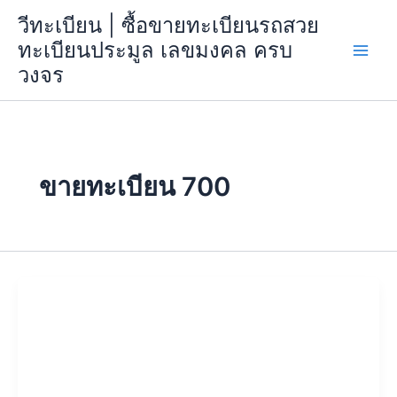
Skip
วีทะเบียน | ซื้อขายทะเบียนรถสวย
to
ทะเบียนประมูล เลขมงคล ครบ
content
วงจร
ขายทะเบียน 700