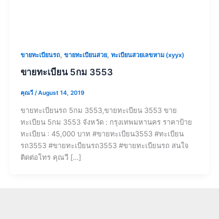
,
,
ขายทะเบียนรถ
ขายทะเบียนสวย
ทะเบียนสวยเลขหาม (xyyx)
ขายทะเบียน 5กม 3553
คุณวี
/
August 14, 2019
ขายทะเบียนรถ 5กม 3553,ขายทะเบียน 3553 ขาย
ทะเบียน 5กม 3553 จังหวัด : กรุงเทพมหานคร ราคาป้าย
ทะเบียน : 45,000 บาท #ขายทะเบียน3553 #ทะเบียน
รถ3553 #ขายทะเบียนรถ3553 #ขายทะเบียนรถ สนใจ
ติดต่อโทร คุณวี […]