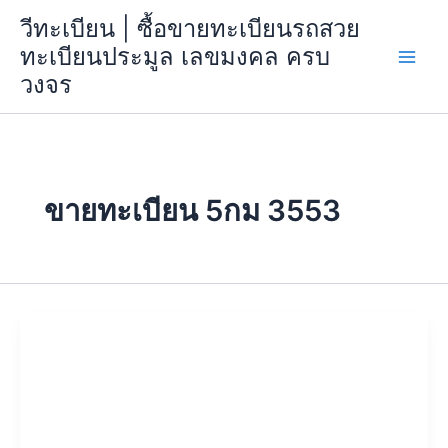
Skip
วีทะเบียน | ซื้อขายทะเบียนรถสวย
to
ทะเบียนประมูล เลขมงคล ครบ
content
วงจร
ขายทะเบียน 5กม 3553