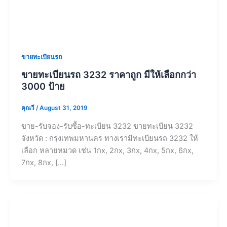
ขายทะเบียนรถ
ขายทะเบียนรถ 3232 ราคาถูก มีให้เลือกกว่า
3000 ป้าย
คุณวี
/
August 31, 2019
ขาย-รับจอง-รับซื้อ-ทะเบียน 3232 ขายทะเบียน 3232
จังหวัด : กรุงเทพมหานคร ทางเรามีทะเบียนรถ 3232 ให้
เลือก หลายหมวด เช่น 1กx, 2กx, 3กx, 4กx, 5กx, 6กx,
7กx, 8กx, […]