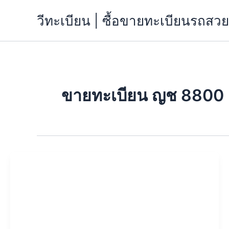
Skip
วีทะเบียน | ซื้อขายทะเบียนรถส
to
content
ขายทะเบียน ญช 8800