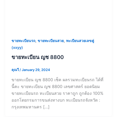
,
,
ขายทะเบียนรถ
ขายทะเบียนสวย
ทะเบียนสวยเลขคู่
(xxyy)
ขายทะเบียน ญช 8800
คุณวี
/
January 29, 2024
ขายทะเบียน ญช 8800 เช็ค ผลรวมทะเบียนรถ ได้ที่
นี้คะ ขายทะเบียน ญช 8800 เลขศาสตร์ ยอดนิยม
ขายทะเบียนรถ ทะเบียนสวย ราคาถูก ถูกต้อง 100%
ออกโดยกรมการขนส่งทางบก ทะเบียนรถจังหวัด :
กรุงเทพมหานคร […]