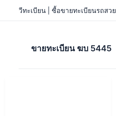
Skip
วีทะเบียน | ซื้อขายทะเบียนรถส
to
content
ขายทะเบียน ฆบ 5445