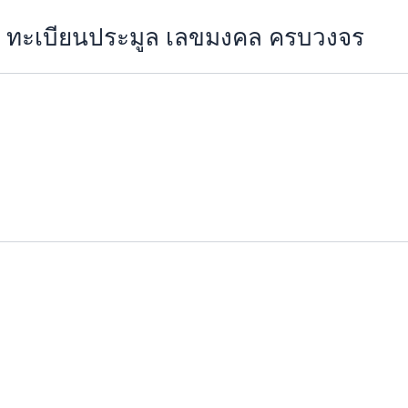
วย ทะเบียนประมูล เลขมงคล ครบวงจร