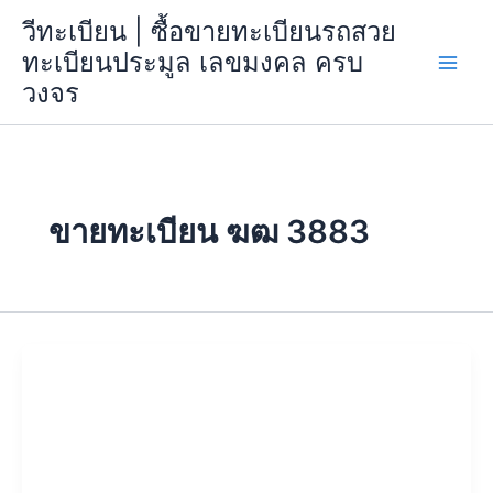
Skip
วีทะเบียน | ซื้อขายทะเบียนรถสวย
to
ทะเบียนประมูล เลขมงคล ครบ
content
วงจร
ขายทะเบียน ฆฒ 3883