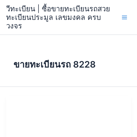
Skip
วีทะเบียน | ซื้อขายทะเบียนรถสวย
to
ทะเบียนประมูล เลขมงคล ครบ
content
วงจร
ขายทะเบียนรถ 8228