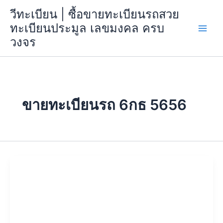
Skip
วีทะเบียน | ซื้อขายทะเบียนรถสวย
to
ทะเบียนประมูล เลขมงคล ครบ
content
วงจร
ขายทะเบียนรถ 6กธ 5656