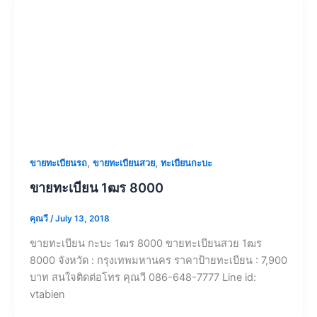
,
,
ขายทะเบียนรถ
ขายทะเบียนสวย
ทะเบียนกะบะ
ขายทะเบียน 1ฒร 8000
คุณวี
/
July 13, 2018
ขายทะเบียน กะบะ 1ฒร 8000 ขายทะเบียนสวย 1ฒร
8000 จังหวัด : กรุงเทพมหานคร ราคาป้ายทะเบียน : 7,900
บาท สนใจติดต่อโทร คุณวี 086-648-7777 Line id:
vtabien