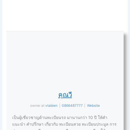
คุณวี
owner
at
vtabien
|
0866487777
|
Website
เป็นผู้เชี่ยวชาญด้านทะเบียนรถ มานานกว่า 10 ปี ให้คำ
แนะนำ คำปรึกษา เกี่ยวกับ ทะเบียนสวย ทะเบียนประมูล การ