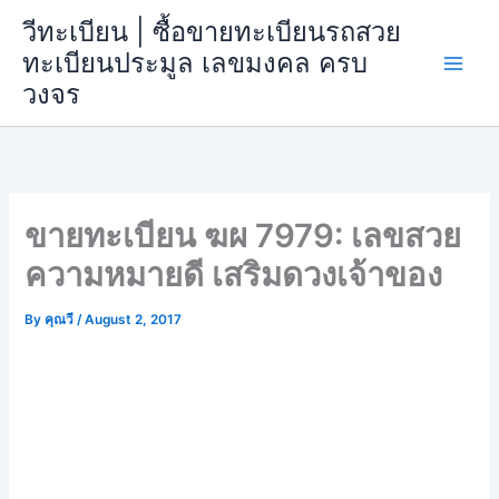
Skip
วีทะเบียน | ซื้อขายทะเบียนรถสวย
to
ทะเบียนประมูล เลขมงคล ครบ
content
วงจร
ขายทะเบียน ฆผ 7979: เลขสวย
ความหมายดี เสริมดวงเจ้าของ
By
คุณวี
/
August 2, 2017