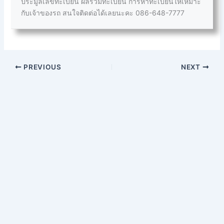
ประมูลเลขทะเบียน ผลรวมทะเบียน การหาทะเบียนให้เหมาะ
กับเจ้าของรถ สนใจติดต่อได้เลยนะคะ 086-648-7777
PREVIOUS
NEXT