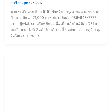
คุณวี
/
August 27, 2017
ขายทะเบียนรถ 5กผ 5151 จังหวัด : กรุงเทพมหานคร ราคา
ป้ายทะเบียน : 71,000 บาท สนใจติดต่อ 086-648-7777
Line: @vtabien หรือคลิกจะเพิ่มเพื่อนอัตโนมัติคะ วิธีรับ
ทะเบียนรถ 1. รับสินค้าด้วยตัวเองที่ ขนส่งทางบก จตุจักรทุก
วันในเวลาราชการ