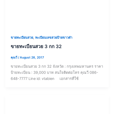
,
ขายทะเบียนสวย
ทะเบียนเลขสวยป้ายขาวดำ
ขายทะเบียนสวย 3 กก 32
คุณวี
/
August 26, 2017
ขายทะเบียนสวย 3 กก 32 จังหวัด : กรุงเทพมหานคร ราคา
ป้ายทะเบียน : 39,000 บาท สนใจติดต่อโทร คุณวี 086-
648-7777 Line id: vtabien เอกสารที่ใช้