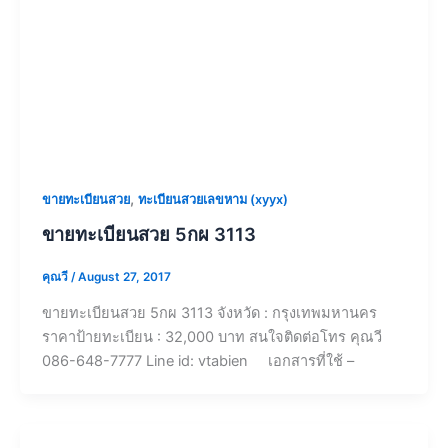
,
ขายทะเบียนสวย
ทะเบียนสวยเลขหาม (xyyx)
ขายทะเบียนสวย 5กผ 3113
คุณวี
/
August 27, 2017
ขายทะเบียนสวย 5กผ 3113 จังหวัด : กรุงเทพมหานคร
ราคาป้ายทะเบียน : 32,000 บาท สนใจติดต่อโทร คุณวี
086-648-7777 Line id: vtabien เอกสารที่ใช้ –