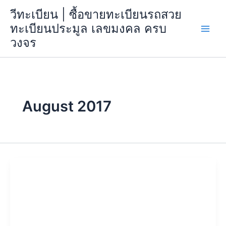
Skip
วีทะเบียน | ซื้อขายทะเบียนรถสวย
to
ทะเบียนประมูล เลขมงคล ครบ
content
วงจร
August 2017