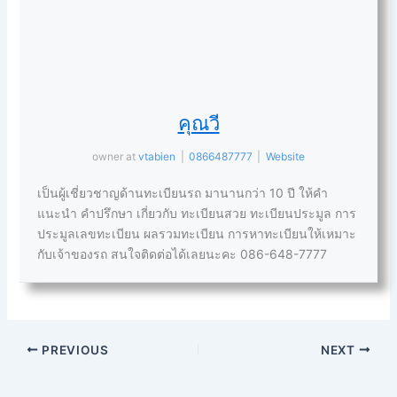
คุณวี
owner
at
vtabien
|
0866487777
|
Website
เป็นผู้เชี่ยวชาญด้านทะเบียนรถ มานานกว่า 10 ปี ให้คำ
แนะนำ คำปรึกษา เกี่ยวกับ ทะเบียนสวย ทะเบียนประมูล การ
ประมูลเลขทะเบียน ผลรวมทะเบียน การหาทะเบียนให้เหมาะ
กับเจ้าของรถ สนใจติดต่อได้เลยนะคะ 086-648-7777
PREVIOUS
NEXT