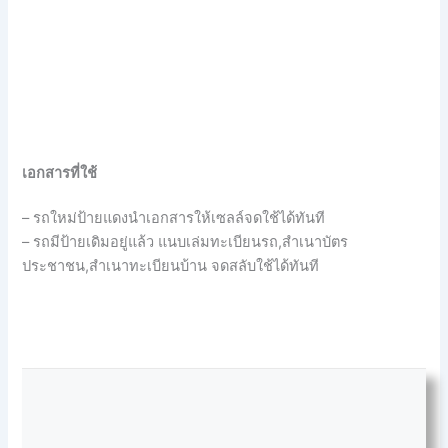
เอกสารที่ใช้
– รถใหม่ป้ายแดงนำเอกสารให้เซลล์จดใช้ได้ทันที
– รถมีป้ายเดิมอยู่แล้ว แนบเล่มทะเบียนรถ,สำเนาบัตร
ประชาชน,สำเนาทะเบียนบ้าน จดสลับใช้ได้ทันที