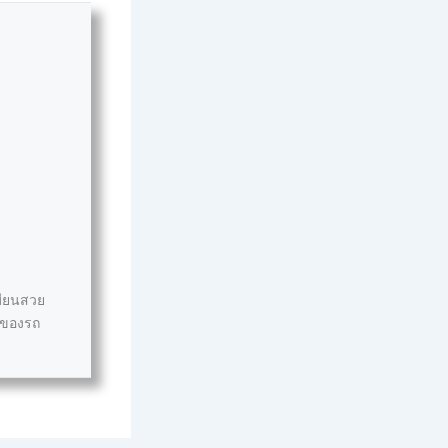
บียนสวย
าของรถ