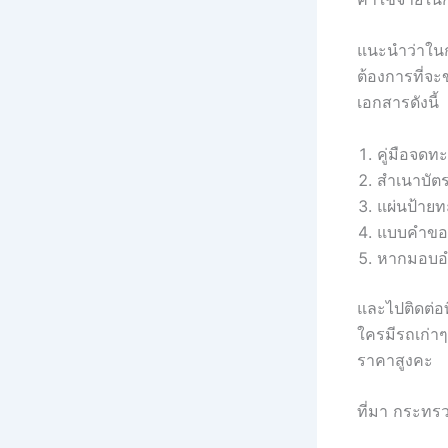
แนะนำว่าในกร
ต้องการที่จ
เอกสารดังนี้
คู่มือจดท
สำเนาบัต
แผ่นป้ายท
แบบคำขอที
หากมอบอ
และไปติดต่อท
ใครมีรถเก่าๆ
ราคาสูงคะ
ที่มา กระท