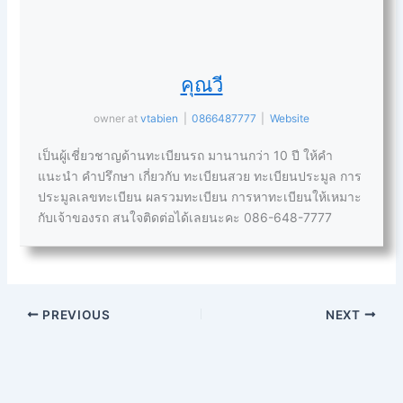
คุณวี
owner
at
vtabien
|
0866487777
|
Website
เป็นผู้เชี่ยวชาญด้านทะเบียนรถ มานานกว่า 10 ปี ให้คำ
แนะนำ คำปรึกษา เกี่ยวกับ ทะเบียนสวย ทะเบียนประมูล การ
ประมูลเลขทะเบียน ผลรวมทะเบียน การหาทะเบียนให้เหมาะ
กับเจ้าของรถ สนใจติดต่อได้เลยนะคะ 086-648-7777
PREVIOUS
NEXT