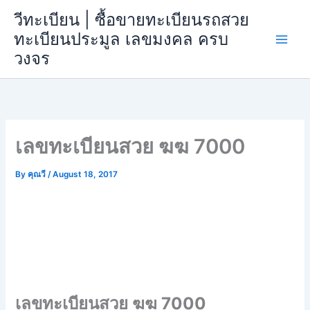
Skip
วีทะเบียน | ซื้อขายทะเบียนรถสวย
to
ทะเบียนประมูล เลขมงคล ครบ
content
วงจร
เลขทะเบียนสวย ฆฆ 7000
By
คุณวี
/
August 18, 2017
เลขทะเบียนสวย ฆฆ 7000