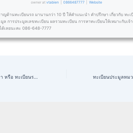
owner
at
vtabien
|
0866487777
|
Website
่ยวชาญด้านทะเบียนรถ มานานกว่า 10 ปี ให้คำแนะนำ คำปรึกษา เกี่ยวกับ ทะเ
มูล การประมูลเลขทะเบียน ผลรวมทะเบียน การหาทะเบียนให้เหมาะกับเจ้
อได้เลยนะคะ 086-648-7777
ทะเบียนรถหมวดเก่า หรือ ทะเบียนรถหมวดใหม่ อะไรน่าสะสมมากกว่ากัน