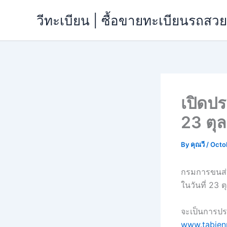
Skip
วีทะเบียน | ซื้อขายทะเบียนรถส
to
content
เปิดป
23 ตุล
By
คุณวี
/
Octo
กรมการขนส่ง
ในวันที่ 23 
จะเป็นการปร
www.tabien