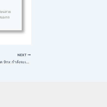
บียนสวย
าของรถ
NEXT
ทะเบียนประมูลหมวด 9กx กำลังจะเริ่มมีการประมูลแล้ว