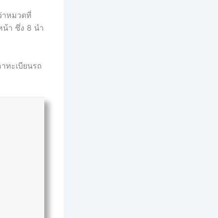
าหมวดที่
้า ซึ่ง 8 นำ
คาทะเบียนรถ