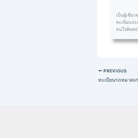
เป็นผู้เชี
ทะเบียนประ
สนใจติดต่
PREVIOUS