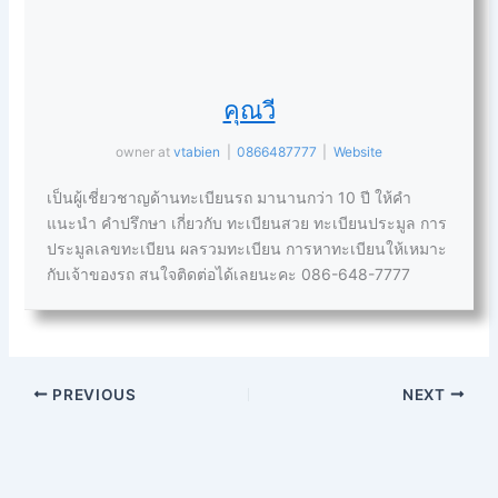
คุณวี
owner
at
vtabien
|
0866487777
|
Website
เป็นผู้เชี่ยวชาญด้านทะเบียนรถ มานานกว่า 10 ปี ให้คำ
แนะนำ คำปรึกษา เกี่ยวกับ ทะเบียนสวย ทะเบียนประมูล การ
ประมูลเลขทะเบียน ผลรวมทะเบียน การหาทะเบียนให้เหมาะ
กับเจ้าของรถ สนใจติดต่อได้เลยนะคะ 086-648-7777
PREVIOUS
NEXT