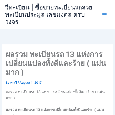
Skip
วีทะเบียน | ซื้อขายทะเบียนรถสวย
to
ทะเบียนประมูล เลขมงคล ครบ
content
วงจร
ผลรวม ทะเบียนรถ 13 แห่งการ
เปลี่ยนแปลงทั้งดีและร้าย ( แม่น
มาก )
By
คุณวี
/
August 1, 2017
ผลรวม ทะเบียนรถ 13 แห่งการเปลี่ยนแปลงทั้งดีและร้าย ( แม่น
มาก )
ผลรวม ทะเบียนรถ 13 แห่งการเปลี่ยนแปลงทั้งดีและร้าย ( แม่น