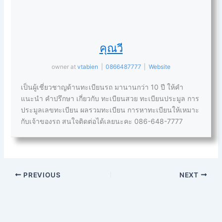
คุณวี
owner
at
vtabien
|
0866487777
|
Website
เป็นผู้เชี่ยวชาญด้านทะเบียนรถ มานานกว่า 10 ปี ให้คำ
แนะนำ คำปรึกษา เกี่ยวกับ ทะเบียนสวย ทะเบียนประมูล การ
ประมูลเลขทะเบียน ผลรวมทะเบียน การหาทะเบียนให้เหมาะ
กับเจ้าของรถ สนใจติดต่อได้เลยนะคะ 086-648-7777
PREVIOUS
NEXT