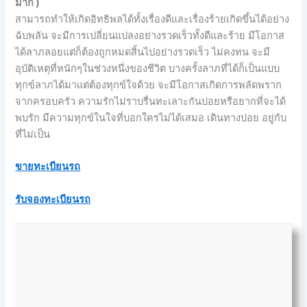
มาก )
สามารถทำให้เกิดอิทธิพลได้ทั้งเรื่องดีและเรื่องร้ายเกิดขึ้นได้อย่าง
ฉับพลัน จะมีการเปลี่ยนแปลงอย่างรวดเร็วทั้งดีและร้าย มีโอกาส
ได้ลาภลอยแต่ก็ต้องถูกหมดสิ้นไปอย่างรวดเร็ว ไม่คงทน จะมี
อุบัติเหตุที่หนักๆในช่วงหนึ่งของชีวิต บางครั้งลาภที่ได้ก็เป็นแบบ
ทุกข์ลาภได้มาแต่ต้องทุกข์ใจด้วย จะมีโอกาสเกิดการพลัดพราก
จากครอบครัว ความรักไม่ราบรื่นทะเลาะกันบ่อยหรือยากที่จะได้
พบรัก มีความทุกข์ในใจที่บอกใครไม่ได้เสมอ เดินทางบ่อย อยู่กับ
ที่ไม่เป็น
ขายทะเบียนรถ
รับจองทะเบียนรถ