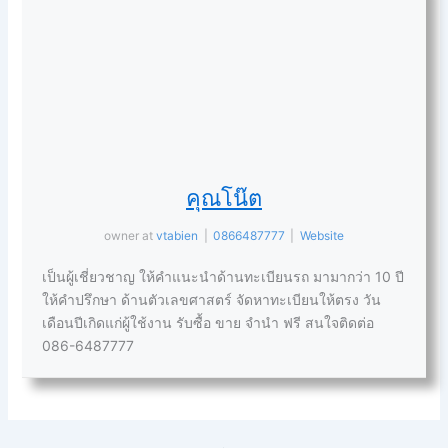
คุณโน๊ต
owner
at
vtabien
|
0866487777
|
Website
เป็นผู้เชี่ยวชาญ ให้คำแนะนำด้านทะเบียนรถ มามากว่า 10 ปี
ให้คำปรึกษา ด้านตัวเลขศาสตร์ จัดหาทะเบียนให้ตรง วัน
เดือนปีเกิดแก่ผู้ใช้งาน รับซื้อ ขาย จำนำ ฟรี สนใจติดต่อ
086-6487777