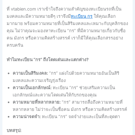
ที่ vtabien.com เราเข้าใจถึงความสำคัญของทะเบียนรถที่เป็น
มงคลและมีความหมายดีๆ เราจึงมี
ทะเบียน กร
ให้คุณเลือก
มากมาย พร้อมความหมายที่เป็นสิริมงคลและเหมาะกับบุคลิกของ
คุณ ไม่ว่าคุณจะมองหาทะเบียน “กร” ที่มีความหมายเกี่ยวกับชื่อ
คน มังกร หรือความคิดสร้างสรรค์ เราก็มีให้คุณเลือกสรรอย่าง
ครบครัน
ทำไมทะเบียน “กร” ถึงโดดเด่นและแตกต่าง?
ความเป็นสิริมงคล:
“กร” แฝงไปด้วยความหมายอันเป็นสิริ
มงคลและความเจริญรุ่งเรือง
ความเป็นเอกลักษณ์:
ทะเบียน “กร” ช่วยเสริมความเป็น
เอกลักษณ์และความโดดเด่นให้กับรถของคุณ
ความหมายที่หลากหลาย:
“กร” สามารถสื่อถึงความหมายที่
หลากหลาย ไม่ว่าจะเป็นชื่อคน มังกร หรือความคิดสร้างสรรค์
ความน่าจดจำ:
ทะเบียน “กร” จดจำง่ายและเป็นที่สะดุดตา
บทสรุป: