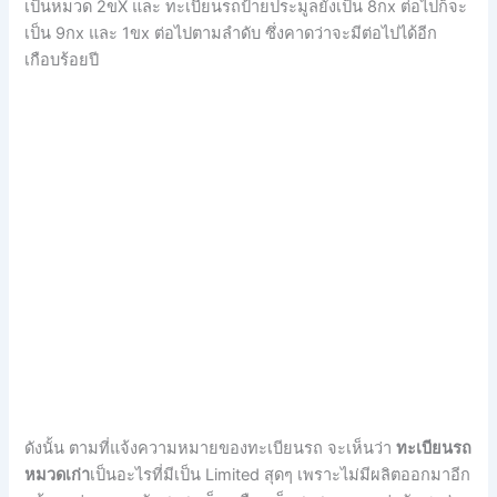
เป็นหมวด 2ขX และ ทะเบียนรถป้ายประมูลยังเป็น 8กx ต่อไปก็จะ
เป็น 9กx และ 1ขx ต่อไปตามลำดับ ซึ่งคาดว่าจะมีต่อไปได้อีก
เกือบร้อยปี
ดังนั้น ตามที่แจ้งความหมายของทะเบียนรถ จะเห็นว่า
ทะเบียนรถ
หมวดเก่า
เป็นอะไรที่มีเป็น Limited สุดๆ เพราะไม่มีผลิตออกมาอีก