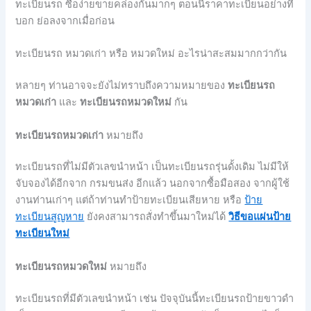
ทะเบียนรถ ซื้อง่ายขายคล่องกันมากๆ ตอนนี้ราคาทะเบียนอย่างที่
บอก ย่อลงจากเมื่อก่อน
ทะเบียนรถ หมวดเก่า หรือ หมวดใหม่ อะไรน่าสะสมมากกว่ากัน
หลายๆ ท่านอาจจะยังไม่ทราบถึงความหมายของ
ทะเบียนรถ
หมวดเก่า
และ
ทะเบียนรถหมวดใหม่
กัน
ทะเบียนรถหมวดเก่า
หมายถึง
ทะเบียนรถที่ไม่มีตัวเลขนำหน้า เป็นทะเบียนรถรุ่นดั้งเดิม ไม่มีให้
จับจองได้อีกจาก กรมขนส่ง อีกแล้ว นอกจากซื้อมือสอง จากผู้ใช้
งานท่านเก่าๆ แต่ถ้าท่านทำป้ายทะเบียนเสียหาย หรือ
ป้าย
ทะเบียนสูญหาย
ยังคงสามารถสั่งทำขึ้นมาใหม่ได้
วิธีขอแผ่นป้าย
ทะเบียนใหม่
ทะเบียนรถหมวดใหม่
หมายถึง
ทะเบียนรถที่มีตัวเลขนำหน้า เช่น ปัจจุบันนี้ทะเบียนรถป้ายขาวดำ