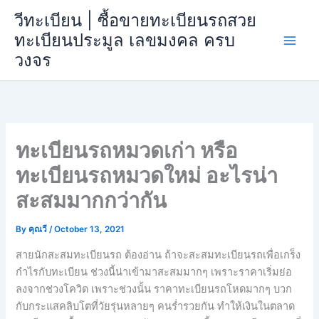
Skip
วีทะเบียน | ซื้อขายทะเบียนรถสวย
to
ทะเบียนประมูล เลขมงคล ครบ
content
วงจร
ทะเบียนรถหมวดเก่า หรือ
ทะเบียนรถหมวดใหม่ อะไรน่า
สะสมมากกว่ากัน
By
คุณวี
/
October 13, 2021
สายนักสะสมทะเบียนรถ ต้องอ่าน ถ้าจะสะสมทะเบียนรถเพื่อเกร็ง
กำไรกับทะเบียน ช่วงนี้น่าเข้ามาสะสมมากๆ เพราะราคาเริ่มย่อ
ลงจากช่วงโควิด เพราะช่วงนั้น ราคาทะเบียนรถโหดมากๆ บวก
กับกระแสคลิบโตที่วัยรุ่นหลายๆ คนร่ำรวยกัน ทำให้เงินในตลาด