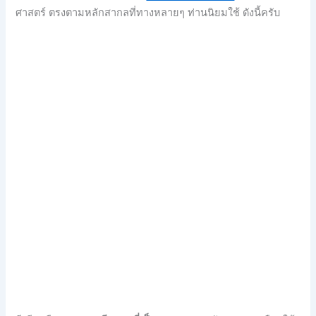
ศาสตร์ ตรงตามหลักสากลที่ทางหลายๆ ท่านนิยมใช้ ดังนี้ครับ