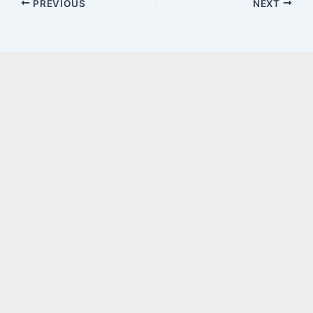
PREVIOUS
NEXT