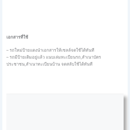
เอกสารที่ใช้
– รถใหม่ป้ายแดงนำเอกสารให้เซลล์จดใช้ได้ทันที
– รถมีป้ายเดิมอยู่แล้ว แนบเล่มทะเบียนรถ,สำเนาบัตร
ประชาชน,สำเนาทะเบียนบ้าน จดสลับใช้ได้ทันที