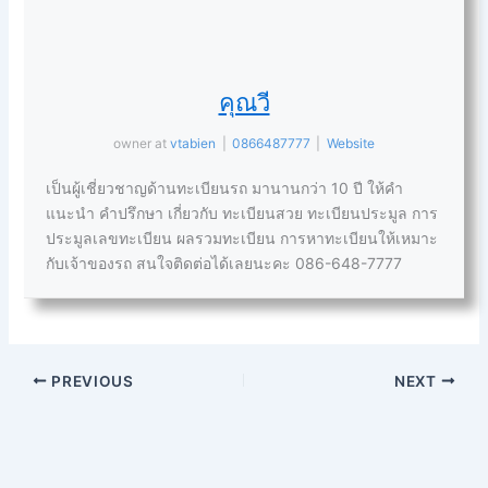
คุณวี
owner
at
vtabien
|
0866487777
|
Website
เป็นผู้เชี่ยวชาญด้านทะเบียนรถ มานานกว่า 10 ปี ให้คำ
แนะนำ คำปรึกษา เกี่ยวกับ ทะเบียนสวย ทะเบียนประมูล การ
ประมูลเลขทะเบียน ผลรวมทะเบียน การหาทะเบียนให้เหมาะ
กับเจ้าของรถ สนใจติดต่อได้เลยนะคะ 086-648-7777
PREVIOUS
NEXT