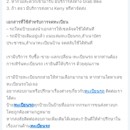
2. หากไม่สะดวกเข้ามารับ มีบริการส่งทาง Grab Bike
3. ถ้า ตจว มีบริการส่งทาง Kerry ฟรีค่าจัดส่ง
เอกสารที่ใช้สำหรับการจดทะเบียน
– รถใหม่ป้ายแดงนำเอกสารให้เซลล์จดใช้ได้ทันที
– รถมีป้ายเดิมอยู่แล้ว แนบเล่มทะเบียนรถ,สำเนาบัตร
ประชาชน,สำเนาทะเบียนบ้าน จดสลับใช้ได้ทันที
เรามีบริการ รับซื้อ-ขาย-แลกเปลี่ยน-ทะเบียนรถ หากท่านต้อง
การเทิร์นทะเบียนรถ เรายินดีให้บริการ ด้วยคุณภาพ
เรามีป้ายทะเบียนรถสวยให้ท่านเลือกมากมาย หากท่านใดหาเลข
ทะเบียนรถไม่เจอ
อยากสอบถามหรือปรึกษาเรื่องต่างๆเกี่ยวกับ
ทะเบียนรถ
ติดต่อเรา
ได้คะ
ป้าย
ทะเบียนรถ
ทุกป้ายเป็นป้ายที่ออกจากกรมการขนส่งทางบก
โดยถูกต้องตามกฎหมาย
หากสงสัยติดต่อสอบถามเพิ่มเติมได้เลยคะ!! ยินดีให้คำปรึกษาใน
เรื่องงานด้าน
ทะเบียนรถ