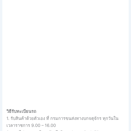
วิธีรับทะเบียนรถ
1. รับสินค้าด้วยตัวเอง ที่ กรมการขนส่งทางบกจตุจักร ทุกวันใน
เวลาราชการ 9.00 – 16.00