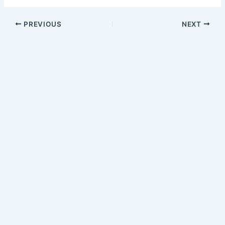
PREVIOUS
NEXT