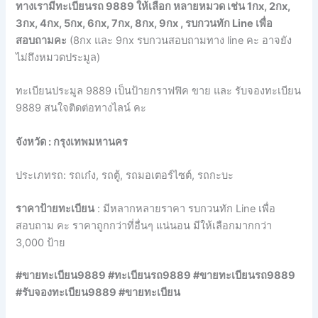
ทางเรามีทะเบียนรถ 9889 ให้เลือก หลายหมวด เช่น 1กx, 2กx,
3กx, 4กx, 5กx, 6กx, 7กx, 8กx, 9กx , รบกวนทัก Line เพื่อ
สอบถามคะ
(8กx และ 9กx รบกวนสอบถามทาง line คะ อาจยัง
ไม่ถึงหมวดประมูล)
ทะเบียนประมูล 9889 เป็นป้ายกราฟฟิค ขาย และ รับจองทะเบียน
9889 สนใจติดต่อทางไลน์ คะ
จังหวัด : กรุงเทพมหานคร
ประเภทรถ: รถเก๋ง, รถตู้, รถมอเตอร์ไซต์, รถกะบะ
ราคาป้ายทะเบียน
: มีหลากหลายราคา รบกวนทัก Line เพื่อ
สอบถาม คะ ราคาถูกกว่าที่อื่นๆ แน่นอน มีให้เลือกมากกว่า
3,000 ป้าย
#ขายทะเบียน9889 #ทะเบียนรถ9889 #ขายทะเบียนรถ9889
#รับจองทะเบียน9889 #ขายทะเบียน