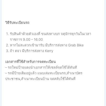
วิธีรับทะเบียนรถ
รับสินค้าด้วยตัวเองที่ ขนส่งทางบก จตุจักรทุกวันในเวลา
ราชการ 9.00 – 16.00
หากไม่สะดวกเข้ามารับ มีบริการส่งทาง Grab Bike
ถ้า ตจว มีบริการส่งทาง Kerry
เอกสารที่ใช้สำหรับการจดทะเบียน
– รถใหม่ป้ายแดงนำเอกสารให้เซลล์จดใช้ได้ทันที
– รถมีป้ายเดิมอยู่แล้ว แนบเล่มทะเบียนรถ,สำเนาบัตร
ประชาชน,สำเนาทะเบียนบ้าน จดสลับใช้ได้ทันที