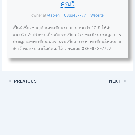
คุณวี
owner
at
vtabien
|
0866487777
|
Website
เป็นผู้เชี่ยวชาญด้านทะเบียนรถ มานานกว่า 10 ปี ให้คำ
แนะนำ คำปรึกษา เกี่ยวกับ ทะเบียนสวย ทะเบียนประมูล การ
ประมูลเลขทะเบียน ผลรวมทะเบียน การหาทะเบียนให้เหมาะ
กับเจ้าของรถ สนใจติดต่อได้เลยนะคะ 086-648-7777
PREVIOUS
NEXT