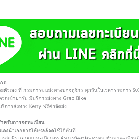
นรถ
ด้วยตัวเอง ที่ กรมการขนส่งทางบกจตุจักร ทุกวันในเวลาราชการ 9.
ดวกเข้ามารับ มีบริการส่งทาง Grab Bike
บริการส่งทาง Kerry ฟรีค่าจัดส่ง
้สำหรับการจดทะเบียน
ยแดงนำเอกสารให้เซลล์จดใช้ได้ทันที
ดิมอยู่แล้ว แนบเล่มทะเบียนรถ,สำเนาบัตรประชาชน,สำเนาทะเบียนบ