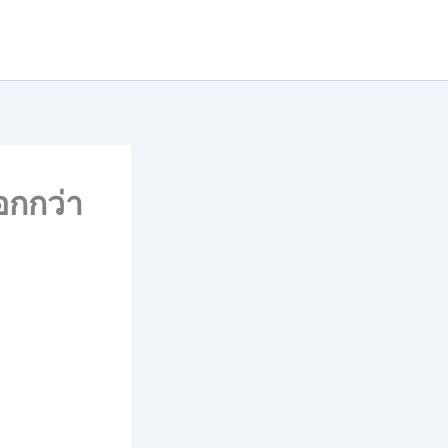
อกกว่า