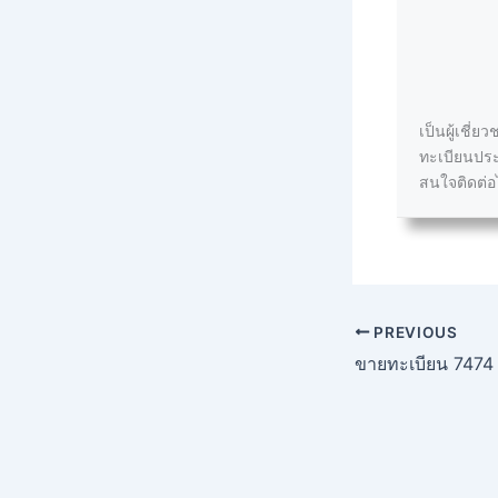
เป็นผู้เชี
ทะเบียนประ
สนใจติดต่
PREVIOUS