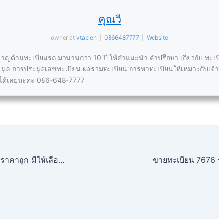
คุณวี
owner
at
vtabien
|
0866487777
|
Website
่ยวชาญด้านทะเบียนรถ มานานกว่า 10 ปี ให้คำแนะนำ คำปรึกษา เกี่ยวกับ ทะเ
มูล การประมูลเลขทะเบียน ผลรวมทะเบียน การหาทะเบียนให้เหมาะกับเจ้
อได้เลยนะคะ 086-648-7777
ขายทะเบียน 7474 ราคาถูก มีให้เลือกกว่า 3000 ป้าย