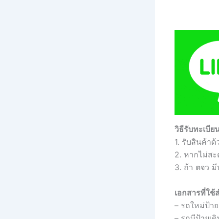
วิธีรับทะเบีย
1. รับสินค้า
2. หากไม่สะ
3. ถ้า ตจว มี
เอกสารที่ใช
– รถใหม่ป้า
– รถมีป้ายเ