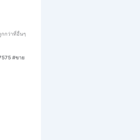
ว่าที่อื่นๆ
น7575 #ขาย