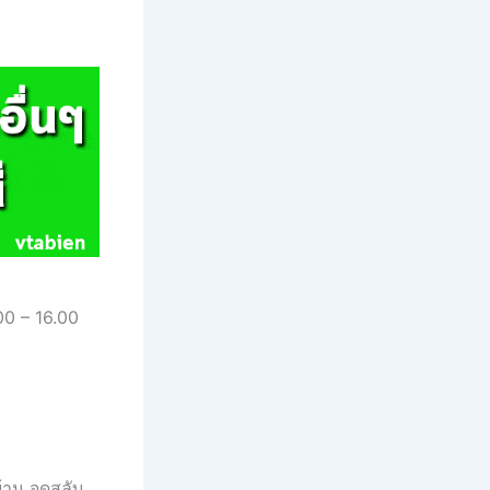
00 – 16.00
้าน จดสลับ