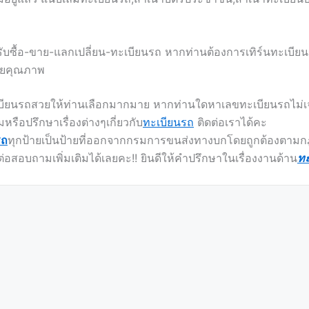
รับซื้อ-ขาย-แลกเปลี่ยน-ทะเบียนรถ หากท่านต้องการเทิร์นทะเบียน
้วยคุณภาพ
เบียนรถสวยให้ท่านเลือกมากมาย หากท่านใดหาเลขทะเบียนรถไม่
ือปรึกษาเรื่องต่างๆเกี่ยวกับ
ทะเบียนรถ
ติดต่อเราได้คะ
รถ
ทุกป้ายเป็นป้ายที่ออกจากกรมการขนส่งทางบกโดยถูกต้องตาม
่อสอบถามเพิ่มเติมได้เลยคะ!! ยินดีให้คำปรึกษาในเรื่องงานด้าน
ทะ