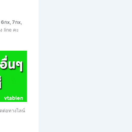
 6กx, 7กx,
 line คะ
ดต่อทางไลน์