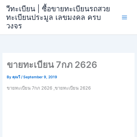
Skip
วีทะเบียน | ซื้อขายทะเบียนรถสวย
to
ทะเบียนประมูล เลขมงคล ครบ
content
วงจร
ขายทะเบียน 7กภ 2626
By
คุณวี
/
September 9, 2019
ขายทะเบียน 7กภ 2626 ,ขายทะเบียน 2626