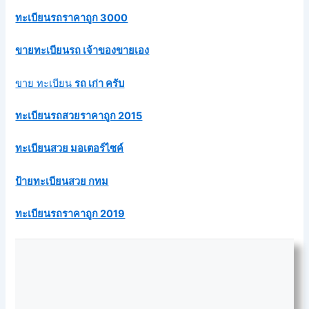
ทะเบียนรถราคาถูก 3000
ขายทะเบียนรถ เจ้าของขายเอง
ขาย ทะเบียน
รถ เก่า ครับ
ทะเบียนรถสวยราคาถูก 2015
ทะเบียนสวย มอเตอร์ไซค์
ป้ายทะเบียนสวย กทม
ทะเบียนรถราคาถูก 2019