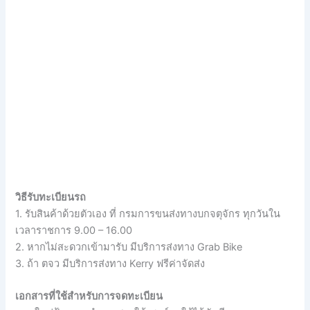
วิธีรับทะเบียนรถ
1. รับสินค้าด้วยตัวเอง ที่ กรมการขนส่งทางบกจตุจักร ทุกวันใน
เวลาราชการ 9.00 – 16.00
2. หากไม่สะดวกเข้ามารับ มีบริการส่งทาง Grab Bike
3. ถ้า ตจว มีบริการส่งทาง Kerry ฟรีค่าจัดส่ง
เอกสารที่ใช้สำหรับการจดทะเบียน