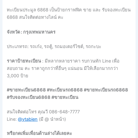
ทะเบียนประมูล 6868 เป็นป้ายกราฟฟิค ขาย และ รับจองทะเบียน
6868 สนใจติดต่อทางไลน์ คะ
จังหวัด : กรุงเทพมหานคร
ประเภทรถ: รถเก๋ง, รถตู้, รถมอเตอร์ไซต์, รถกะบะ
ราคาป้ายทะเบียน
: มีหลากหลายราคา รบกวนทัก Line เพื่อ
สอบถาม คะ ราคาถูกกว่าที่อื่นๆ แน่นอน มีให้เลือกมากกว่า
3,000 ป้าย
#ขายทะเบียน6868 #ทะเบียนรถ6868 #ขายทะเบียนรถ6868
#รับจองทะเบียน6868 #ขายทะเบียน
สนใจติดต่อโทร คุณวี 086-648-7777
Line:
@vtabien
(มี @ นำหน้า)
หรือกดเพิ่มเพื่อนด้านล่างได้เลยคะ