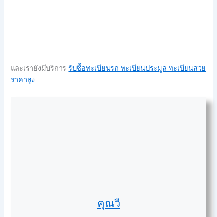
และเรายังมีบริการ
รับซื้อทะเบียนรถ ทะเบียนประมูล ทะเบียนสวย
ราคาสูง
คุณวี