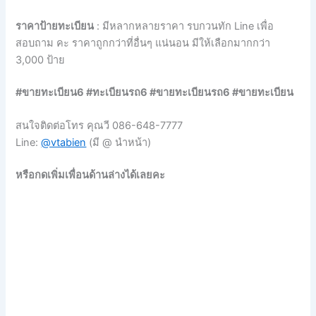
ราคาป้ายทะเบียน
: มีหลากหลายราคา รบกวนทัก Line เพื่อ
สอบถาม คะ ราคาถูกกว่าที่อื่นๆ แน่นอน มีให้เลือกมากกว่า
3,000 ป้าย
#ขายทะเบียน6 #ทะเบียนรถ6 #ขายทะเบียนรถ6 #ขายทะเบียน
สนใจติดต่อโทร คุณวี 086-648-7777
Line:
@vtabien
(มี @ นำหน้า)
หรือกดเพิ่มเพื่อนด้านล่างได้เลยคะ