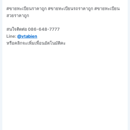
#ขายทะเบียนราคาถูก
#ขายทะเบียนรถราคาถูก
#ขายทะเบียน
สวยราคาถูก
สนใจติดต่อ 086-648-7777
Line:
@vtabien
หรือคลิกจะเพิ่มเพื่อนอัตโนมัติคะ