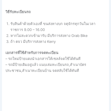
วิธีรับทะเบียนรถ
รับสินค้าด้วยตัวเองที่ ขนส่งทางบก จตุจักรทุกวันในเวลา
ราชการ 9.00 – 16.00
หากไม่สะดวกเข้ามารับ มีบริการส่งทาง Grab Bike
ถ้า ตจว มีบริการส่งทาง Kerry
เอกสารที่ใช้สำหรับการจดทะเบียน
– รถใหม่ป้ายแดงนำเอกสารให้เซลล์จดใช้ได้ทันที
– รถมีป้ายเดิมอยู่แล้ว แนบเล่มทะเบียนรถ,สำเนาบัตร
ประชาชน,สำเนาทะเบียนบ้าน จดสลับใช้ได้ทันที