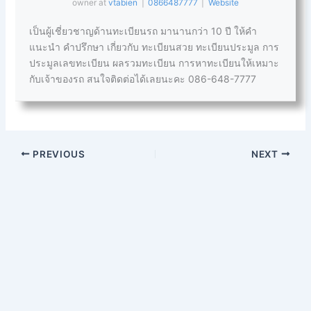
owner
at
vtabien
|
0866487777
|
Website
เป็นผู้เชี่ยวชาญด้านทะเบียนรถ มานานกว่า 10 ปี ให้คำ
แนะนำ คำปรึกษา เกี่ยวกับ ทะเบียนสวย ทะเบียนประมูล การ
ประมูลเลขทะเบียน ผลรวมทะเบียน การหาทะเบียนให้เหมาะ
กับเจ้าของรถ สนใจติดต่อได้เลยนะคะ 086-648-7777
PREVIOUS
NEXT