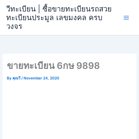
Skip
วีทะเบียน | ซื้อขายทะเบียนรถสวย
to
ทะเบียนประมูล เลขมงคล ครบ
content
วงจร
ขายทะเบียน 6กษ 9898
By
คุณวี
/
November 24, 2020