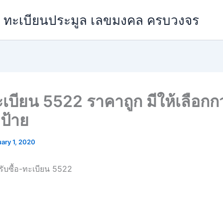
วย ทะเบียนประมูล เลขมงคล ครบวงจร
บียน 5522 ราคาถูก มีให้เลือกกว
ป้าย
ary 1, 2020
รับซื้อ-ทะเบียน 5522