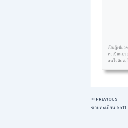
เป็นผู้เชี
ทะเบียนประ
สนใจติดต่
PREVIOUS