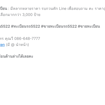
บียน
: มีหลากหลายราคา รบกวนทัก Line เพื่อสอบถาม คะ ราคาถูกก
เลือกมากกว่า 3,000 ป้าย
น5522 #ทะเบียนรถ5522 #ขายทะเบียนรถ5522 #ขายทะเบียน
ทร คุณวี 086-648-7777
ien
(มี @ นำหน้า)
พื่อนด้านล่างได้เลยคะ