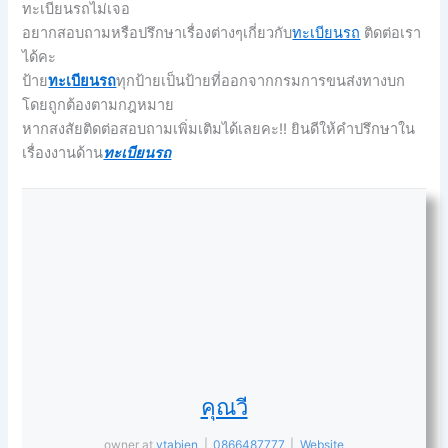
ทะเบียนรถไม่เจอ
อยากสอบถามหรือปรึกษาเรื่องต่างๆเกี่ยวกับ
ทะเบียนรถ
ติดต่อเรา
ได้คะ
ป้าย
ทะเบียนรถ
ทุกป้ายเป็นป้ายที่ออกจากกรมการขนส่งทางบก
โดยถูกต้องตามกฎหมาย
หากสงสัยติดต่อสอบถามเพิ่มเติมได้เลยคะ!! ยินดีให้คำปรึกษาใน
เรื่องงานด้าน
ทะเบียนรถ
คุณวี
owner
at
vtabien
|
0866487777
|
Website