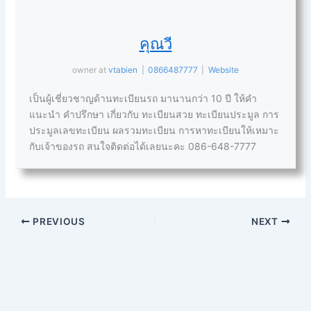
คุณวี
owner
at
vtabien
|
0866487777
|
Website
เป็นผู้เชี่ยวชาญด้านทะเบียนรถ มานานกว่า 10 ปี ให้คำ
แนะนำ คำปรึกษา เกี่ยวกับ ทะเบียนสวย ทะเบียนประมูล การ
ประมูลเลขทะเบียน ผลรวมทะเบียน การหาทะเบียนให้เหมาะ
กับเจ้าของรถ สนใจติดต่อได้เลยนะคะ 086-648-7777
PREVIOUS
NEXT