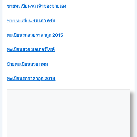
ขายทะเบียนรถ เจ้าของขายเอง
ขาย ทะเบียน
รถ เก่า ครับ
ทะเบียนรถสวยราคาถูก 2015
ทะเบียนสวย มอเตอร์ไซค์
ป้ายทะเบียนสวย กทม
ทะเบียนรถราคาถูก 2019