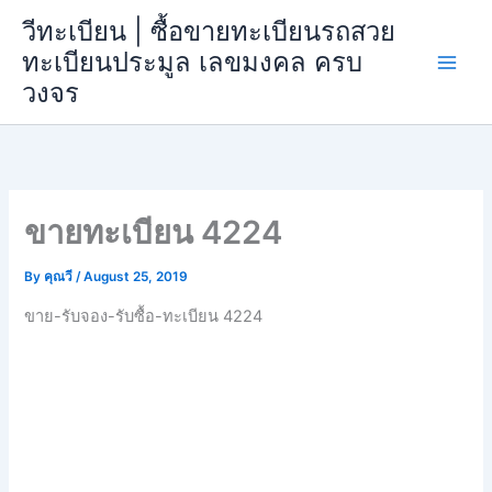
Skip
วีทะเบียน | ซื้อขายทะเบียนรถสวย
to
ทะเบียนประมูล เลขมงคล ครบ
content
วงจร
ขายทะเบียน 4224
By
คุณวี
/
August 25, 2019
ขาย-รับจอง-รับซื้อ-ทะเบียน 4224