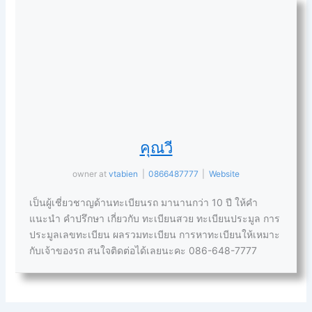
คุณวี
owner
at
vtabien
|
0866487777
|
Website
เป็นผู้เชี่ยวชาญด้านทะเบียนรถ มานานกว่า 10 ปี ให้คำ
แนะนำ คำปรึกษา เกี่ยวกับ ทะเบียนสวย ทะเบียนประมูล การ
ประมูลเลขทะเบียน ผลรวมทะเบียน การหาทะเบียนให้เหมาะ
กับเจ้าของรถ สนใจติดต่อได้เลยนะคะ 086-648-7777