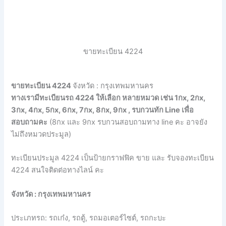
ขายทะเบียน 4224
ขายทะเบียน 4224
จังหวัด : กรุงเทพมหานคร
ทางเรามีทะเบียนรถ 4224 ให้เลือก หลายหมวด เช่น 1กx, 2กx,
3กx, 4กx, 5กx, 6กx, 7กx, 8กx, 9กx , รบกวนทัก Line เพื่อ
สอบถามคะ
(8กx และ 9กx รบกวนสอบถามทาง line คะ อาจยัง
ไม่ถึงหมวดประมูล)
ทะเบียนประมูล 4224 เป็นป้ายกราฟฟิค ขาย และ รับจองทะเบียน
4224 สนใจติดต่อทางไลน์ คะ
จังหวัด : กรุงเทพมหานคร
ประเภทรถ: รถเก๋ง, รถตู้, รถมอเตอร์ไซต์, รถกะบะ