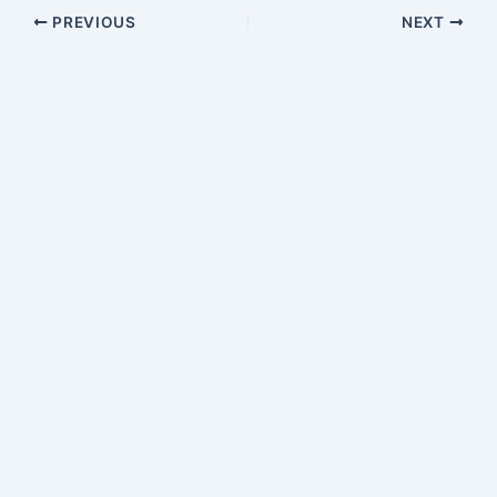
PREVIOUS
NEXT