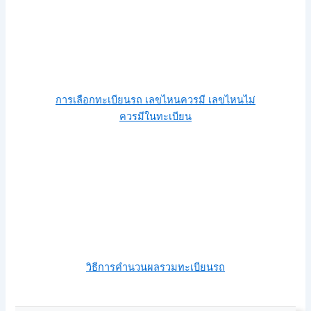
การเลือกทะเบียนรถ เลขไหนควรมี เลขไหนไม่
ควรมีในทะเบียน
วิธีการคำนวนผลรวมทะเบียนรถ