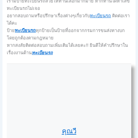
เรามีป้ายทะเบียนรถสวยให้ท่านเลือกมากมาย หากท่านใดหาเลข
ทะเบียนรถไม่เจอ
อยากสอบถามหรือปรึกษาเรื่องต่างๆเกี่ยวกับ
ทะเบียนรถ
ติดต่อเรา
ได้คะ
ป้าย
ทะเบียนรถ
ทุกป้ายเป็นป้ายที่ออกจากกรมการขนส่งทางบก
โดยถูกต้องตามกฎหมาย
หากสงสัยติดต่อสอบถามเพิ่มเติมได้เลยคะ!! ยินดีให้คำปรึกษาใน
เรื่องงานด้าน
ทะเบียนรถ
คุณวี