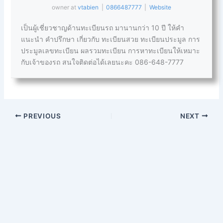
owner
at
vtabien
|
0866487777
|
Website
เป็นผู้เชี่ยวชาญด้านทะเบียนรถ มานานกว่า 10 ปี ให้คำ
แนะนำ คำปรึกษา เกี่ยวกับ ทะเบียนสวย ทะเบียนประมูล การ
ประมูลเลขทะเบียน ผลรวมทะเบียน การหาทะเบียนให้เหมาะ
กับเจ้าของรถ สนใจติดต่อได้เลยนะคะ 086-648-7777
PREVIOUS
NEXT