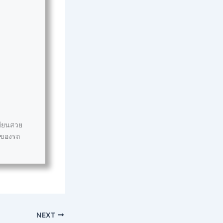
บียนสวย
าของรถ
NEXT