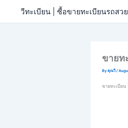
Skip
วีทะเบียน | ซื้อขายทะเบียนรถส
to
content
ขายทะ
By
คุณวี
/
Augu
ขายทะเบียน 