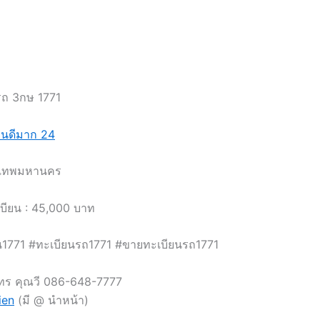
รถ 3กษ 1771
ยนดีมาก 24
รุงเทพมหานคร
บียน : 45,000 บาท
1771 #ทะเบียนรถ1771 #ขายทะเบียนรถ1771
ทร คุณวี 086-648-7777
ien
(มี @ นำหน้า)