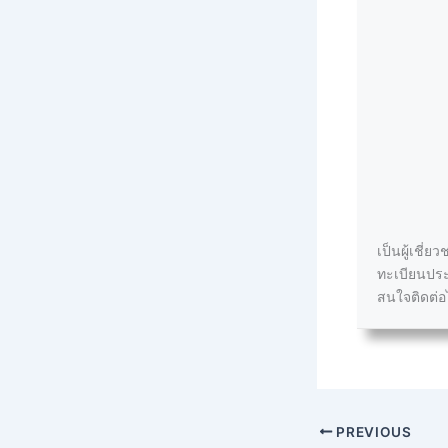
เป็นผู้เชี
ทะเบียนประ
สนใจติดต่
PREVIOUS