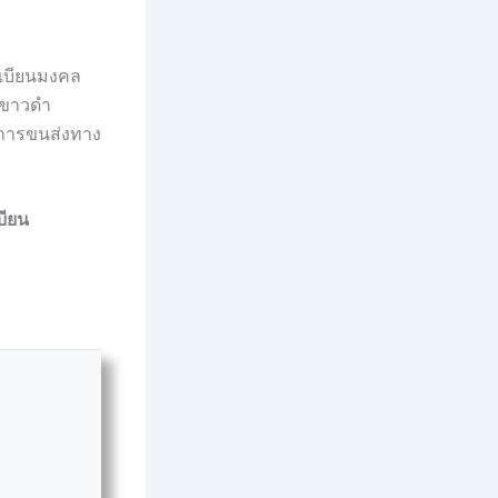
บียนมงคล
นขาวดำ
การขนส่งทาง
บียน