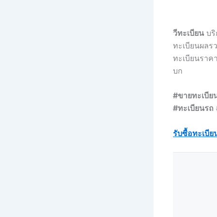
วีทะเบียน
บริ
ทะเบียนผลรว
ทะเบียนราค
บก
#ขายทะเบีย
#ทะเบียนรถ
รับซื้อทะเบี