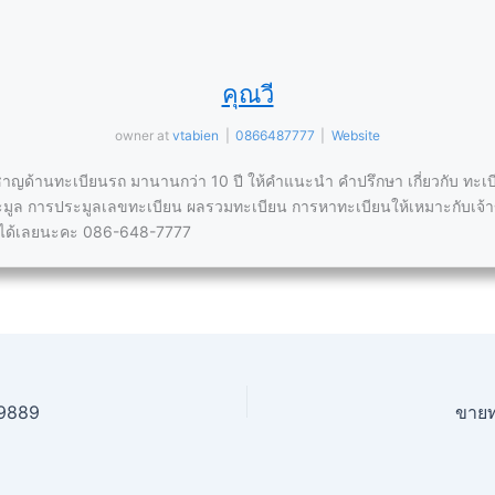
คุณวี
owner
at
vtabien
|
0866487777
|
Website
่ยวชาญด้านทะเบียนรถ มานานกว่า 10 ปี ให้คำแนะนำ คำปรึกษา เกี่ยวกับ ทะเ
มูล การประมูลเลขทะเบียน ผลรวมทะเบียน การหาทะเบียนให้เหมาะกับเจ้
อได้เลยนะคะ 086-648-7777
 9889
ขายท