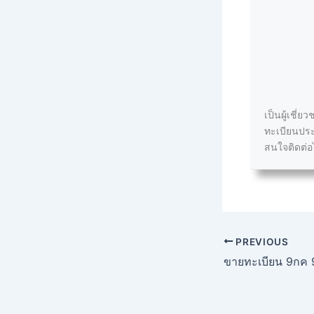
เป็นผู้เชี
ทะเบียนประ
สนใจติดต่
PREVIOUS
ขายทะเบียน 9กค