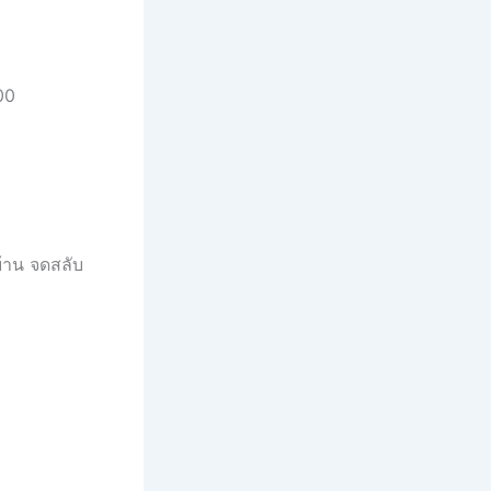
00
้าน จดสลับ