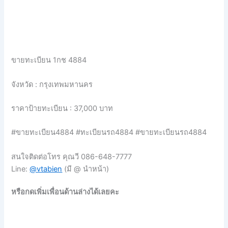
ขายทะเบียน 1กช 4884
จังหวัด : กรุงเทพมหานคร
ราคาป้ายทะเบียน : 37,000 บาท
#ขายทะเบียน4884 #ทะเบียนรถ4884 #ขายทะเบียนรถ4884
สนใจติดต่อโทร คุณวี 086-648-7777
Line:
@vtabien
(มี @ นำหน้า)
หรือกดเพิ่มเพื่อนด้านล่างได้เลยคะ