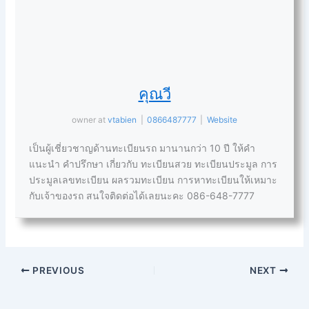
คุณวี
owner
at
vtabien
|
0866487777
|
Website
เป็นผู้เชี่ยวชาญด้านทะเบียนรถ มานานกว่า 10 ปี ให้คำ
แนะนำ คำปรึกษา เกี่ยวกับ ทะเบียนสวย ทะเบียนประมูล การ
ประมูลเลขทะเบียน ผลรวมทะเบียน การหาทะเบียนให้เหมาะ
กับเจ้าของรถ สนใจติดต่อได้เลยนะคะ 086-648-7777
PREVIOUS
NEXT