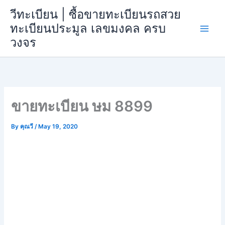
Skip
วีทะเบียน | ซื้อขายทะเบียนรถสวย
to
ทะเบียนประมูล เลขมงคล ครบ
content
วงจร
ขายทะเบียน ษม 8899
By
คุณวี
/
May 19, 2020