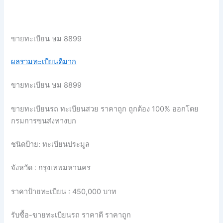
ขายทะเบียน ษม 8899
ผลรวมทะเบียนดีมาก
ขายทะเบียน ษม 8899
ขายทะเบียนรถ ทะเบียนสวย ราคาถูก ถูกต้อง 100% ออกโดย
กรมการขนส่งทางบก
ชนิดป้าย: ทะเบียนประมูล
จังหวัด : กรุงเทพมหานคร
ราคาป้ายทะเบียน : 450,000 บาท
รับซื้อ-ขายทะเบียนรถ ราคาดี ราคาถูก