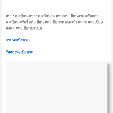
#ขายทะเบียน
#ขายทะเบียนรถ
#ขายทะเบียนสวย
#รับจอง
ทะเบียน
#รับซื้อทะเบียน
#ทะเบียนรถ
#ทะเบียนสวย
#ทะเบียน
มงคล
#ทะเบียนประมูล
ขายทะเบียนรถ
รับจองทะเบียนรถ